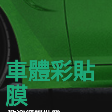
車體彩貼
膜